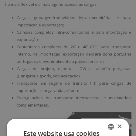
É o mais flexível e o mais ágil no acesso às cargas.
Cargas grupagem/rodoviárias intra-comunitárias e para
importação e exportação;
Camiões completos intra-comunitários e para importação e
exportação;
Contentores completos de 20’ e 40’ (FCL) para transporte
interno, na importação, exportação de/para zona portuária
portuguesa e eventualmente a países terceiros;
Cargas de projeto, especiais, OW e também perigosas
(Dangerous goods, sob aceitação);
Transporte em regime de trânsito (T1) para cargas de
importação, com garantia própria;
Triangulações de transporte internacional e multimodais
complementares.
×
Este website usa cookies