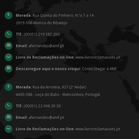
Morada:
Rua Quinta do Pinheiro, N.ºs 1 a 1A
2619-506 Alverca do Ribatejo
Tlf.:
(00351) 219 587 350
Email:
afernandes@amf.pt
Livro de Reclamações on-line:
www.livroreclamacoes.pt
Descarregue aqui o nosso croqui:
Como chegar à AMF
Morada:
Rua da Arroteia, 927 (2º Andar)
4465-588 - Leça do Balio - Matosinhos, Portugal
Tlf.:
(00351) 22 998 29 30
Email:
afernandes@amf.pt
Livro de Reclamações on-line:
www.livroreclamacoes.pt