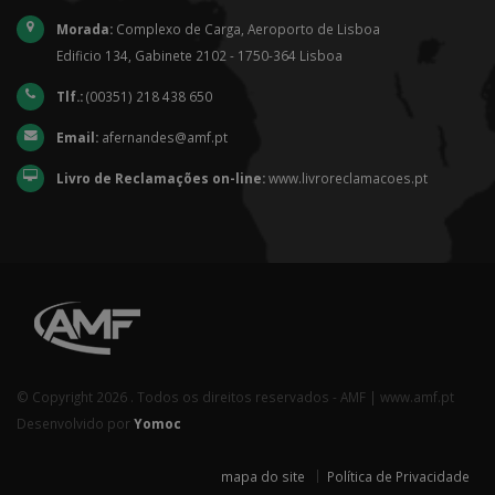
Morada:
Complexo de Carga, Aeroporto de Lisboa
Edificio 134, Gabinete 2102 - 1750-364 Lisboa
Tlf.:
(00351) 218 438 650
Email:
afernandes@amf.pt
Livro de Reclamações on-line:
www.livroreclamacoes.pt
© Copyright 2026 . Todos os direitos reservados - AMF | www.amf.pt
Desenvolvido por
Yomoc
mapa do site
Política de Privacidade